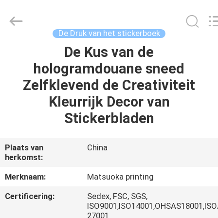
Zhejiang
matsuoka
printing
co.,LTD.
All
De Druk van het stickerboek
Rights
Reserved.
De Kus van de
HUIS
hologramdouane sneed
PRODUCTEN
Zelfklevend de Creativiteit
Kleurrijk Decor van
ONGEVEER
Stickerbladen
ONS
Plaats van
China
herkomst:
FABRIEKSREIS
Merknaam:
Matsuoka printing
KWALITEITSCONTROLE
Certificering:
Sedex, FSC, SGS,
ISO9001,ISO14001,OHSAS18001,ISO
27001