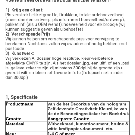
Hoe te om een Orde van de Douanesticker te maken?
1). Krijg een citaat:
Pls verstrekt etiketgrootte, Drukkleur, totale ordehoeveelheid
(meer dan één ontwerp, pls informeert hoeveelheid/ontwerp),
pakket inf. (als u OEM wenst); hoeveelheid voor elk broodje (wij
kunnen suggestie geven als u behoefte)
2
).
Verschepende Prijs
Wij kunnen helpen om verschepende prijs voor verwijzing te
berekenen. Nochtans, zullen wij uw adres inf nodig hebben. met
postcode.
3
).
Kunstwerk:
Wij verkiezen AI dossier hoge resolutie, kleur-verbeterde
afgevlakte CMYK te zijn. Als het dossier .jpg, een .tiff, of een .psd
is, gelieve zeker te zijn zij minstens 300dpi bij de grootte zijn u
gedrukt wilt.
embleem of favoriete foto (fotopixel niet minder
dan 300dpi)
1, Specificatie
Productnaam
van de het Decorkus van de hologram
Zelfklevende Creativiteit Kleurrijke van
de de Besnoeiingssticker het Boekdruk
Grootte
Aangepaste Grootte
Materiaal
Witboekraad, kunstdocument, bruine &
witte kraftpapier-document, etc.
kleur
1-4 C of meer