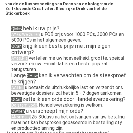
van de de Kusbesnoeiing van Deco van de hologram de
Zelfklevende Creativiteit Kleurrijke Druk van het de
Stickerboek
heb ik uw prijs?
QMay
u FOB prijs voor 1000 PCs, 3000 PCs en
AYes.We zullen
5000 PCs in het algemeen geven.
krijg ik een beste prijs met mijn eigen
QCan
ontwerp?
vertellen me uw hoeveelheid, grootte, speical
AYes.Pls
verzoek en uw e-mail dat ik een beste prijs zal
terugsturen.
Lange
kan ik verwachten om de steekproef
QHow
te krijgen?
u betaalt de uitdrukkelijke last en verzendt ons
AAfter
bevestigde dossiers, zal het in 5 - 7 dagen aankomen.
zette ik een orde door Handelsverzekering?
QCan
, Handelsverzekering is welkom.
De stem vóór
u verscheept mijn orde?
QWhen
25-30days na het ontvangen van uw betaling,
ANormally
maar het kan besproken gebaseerde in bestelling qty
en productieplanning zijn.