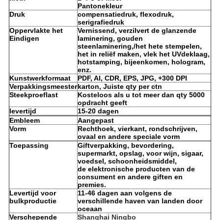
Pantonekleur
Druk
compensatiedruk, flexodruk,
serigrafiedruk
Oppervlakte het
Vernissend, verzilvert de glanzende
Eindigen
laminering, gouden
steenlaminering,/het hete stempelen,
het in reliëf maken, vlek het UVdeklaag,
hotstamping, bijeenkomen, hologram,
enz.
Kunstwerkformaat
PDF, AI, CDR, EPS, JPG, +300 DPI
Verpakkingsmeester
karton, Juiste qty per ctn
Steekproeflast
Kosteloos als u tot meer dan qty 5000
opdracht geeft
levertijd
15-20 dagen
Embleem
Aangepast
Vorm
Rechthoek, vierkant, rondschrijven,
ovaal en andere speciale vorm
Toepassing
Giftverpakking, bevordering,
supermarkt, opslag, voor wijn, sigaar,
voedsel, schoonheidsmiddel,
de elektronische producten van de
consument en andere giften en
premies.
Levertijd voor
11-46 dagen aan volgens de
bulkproductie
verschillende haven van landen door
oceaan
Verschepende
Shanghai Ningbo