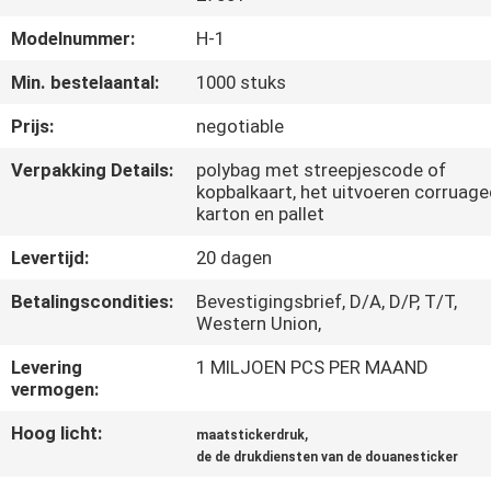
CONTACTEER
Modelnummer:
H-1
ONS
Min. bestelaantal:
1000 stuks
VERZOEK
Prijs:
negotiable
OM
Verpakking Details:
polybag met streepjescode of
EEN
kopbalkaart, het uitvoeren corruag
karton en pallet
CITAAT
Levertijd:
20 dagen
SITEMAP
Betalingscondities:
Bevestigingsbrief, D/A, D/P, T/T,
Western Union,
PRIVACY
Levering
1 MILJOEN PCS PER MAAND
vermogen:
POLICY
Hoog licht:
,
maatstickerdruk
de de drukdiensten van de douanesticker