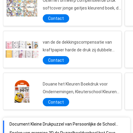
OEM het ontwerp compenseerde Druk
softcover jonge geitjes kleurend boek, de
druktekening van het kleurenboek
Contact
van de de dekkingscompensatie van
kraftpapier harde de druk zij dubbele
spiraal - de verbindende dienst van de
Contact
boekdruk
Douane het Kleuren Boekdruk voor
Ondernemingen, Kleuterschool Kleurende
Document Kleine Drukpuzzel van Persoonlijke de Schoolsteun van de Beeldenstudent
Pagina's
Contact
Spelen van grappige 3D de Puzzelbeeldverhaal het Gevormde Kinderen van de Douanefoto
De gepersonaliseerde van het Raadselbrokken van de Douanefoto Dag van de Kinderen Promotie
Het grote Raadsel van de 100 Stukfoto van Uw Edel de Animatieontwerp van Fotobarnes
Zelfklevende Zelfklevende Adres van afzenderetiketten/Gedrukte Adresetiketten