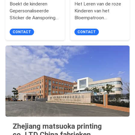
Boekt de kinderen
Het Leren van de roze
Gepersonaliseerde
Kinderen van het
Sticker de Aansporing
Bloempatroon
Activitiry van de
Flitskaarten voor
Drukbeloning
Gebeddoel
CONTACT
CONTACT
Zhejiang matsuoka printing
co.,LTD China fabrieken