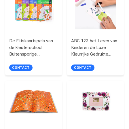
De Flitskaartspels van
ABC 123 het Leren van
de kleuterschool
Kinderen de Luxe
Buitensporige
Kleurrijke Gedrukte
Woordenschat voor
300g van Flitskaarten
Kleuterspeuters
CONTACT
CONTACT