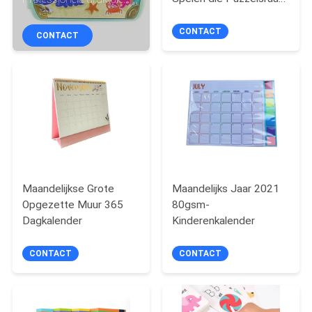
CONTACTEER
voor Baby/Jonge
van het douaneboek,
ONS
geitjes drukken brengen
Tekeningsboeken de
CONTACT
CONTACT
de pretkarton in
Diensten drukken
verwarring van het
VERZOEK
spelenraadsel puzles
OM
EEN
CITAAT
SITEMAP
Maandelijkse Grote
Maandelijks Jaar 2021
Opgezette Muur 365
80gsm-
Dagkalender
Kinderenkalender
PRIVACY
POLICY
CONTACT
CONTACT