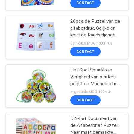
kasteelraadsels van het
CONTACTEER
CONTACT
het raadselraadsel van
ONS
het de spelenraadsel de
pret24pieces raadsel in
26pcs de Puzzel van de
23
verwarring
alfabetdruk, Gelijke en
VERZOEK
leert de Raadseljonge
De Druk van het
OM
geitjes de spelen van het
$0.1-$0.8 MOQ:1000 PCs
stickerboek
het raadselraadsel van
EEN
CONTACT
kinderen in verwarring
CITAAT
brengen
Het Spel Smaakloze
Veiligheid van peuters
SITEMAP
polijst de Magnetische
29
Puzzels Witte Deklaag
negotiable MOQ:100 sets
PRIVACY
kleuren boek
CONTACT
POLICY
afdrukken
DIY-het Document van
de Alfabetbrief Puzzel,
Naar maat gemaakte