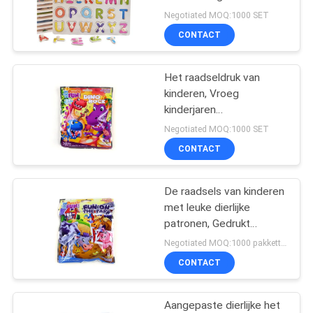
Raadsels voor Jonge
Negotiated MOQ:1000 SET
geitjes
CONTACT
44
Spiraal gebonden
Het raadseldruk van
kinderen, Vroeg
boek afdrukken
kinderjaren
onderwijsspeelgoed
Negotiated MOQ:1000 SET
CONTACT
De raadsels van kinderen
20
met leuke dierlijke
De Druk van de
patronen, Gedrukt
Douaneembleem en
Negotiated MOQ:1000 pakketten
jonge geitjessticker
Fabrieks directe levering
CONTACT
Aangepaste dierlijke het