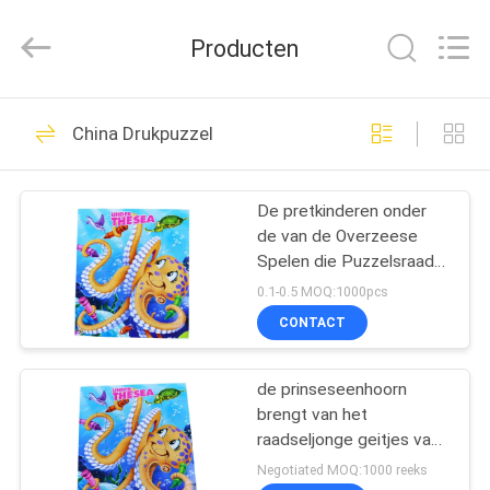
Zhejiang
matsuoka
printing
Producten
co.,LTD.
All
Rights
Reserved.
HUIS
21
China Drukpuzzel
Childrens boek
PRODUCTEN
afdrukken
De pretkinderen onder
de van de Overzeese
ONGEVEER
Spelen die Puzzelsraad
ONS
voor Baby/Jonge geitjes
0.1-0.5 MOQ:1000pcs
drukken brengen de
CONTACT
pretkarton in verwarring
29
FABRIEKSREIS
van het spelenraadsel
De Druk van het de
puzles
de prinseseenhoorn
brengt van het
KWALITEITSCONTROLE
Raadsboek van
raadseljonge geitjes van
de kinderen van
Negotiated MOQ:1000 reeks
kinderen