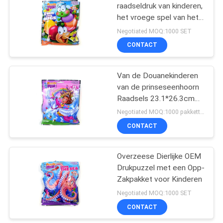
raadseldruk van kinderen,
het vroege spel van het
28
kinderjaren
Negotiated MOQ:1000 SET
onderwijsraadsel
Het Leren van
CONTACT
kinderen
Van de Douanekinderen
Flitskaarten
van de prinseseenhoorn
Raadsels 23.1*26.3cm
Grootte Gemakkelijk te
Negotiated MOQ:1000 pakketten
nemen
CONTACT
31
de druk van het
Overzeese Dierlijke OEM
Drukpuzzel met een Opp-
douanedagboek
Zakpakket voor Kinderen
Negotiated MOQ:1000 SET
CONTACT