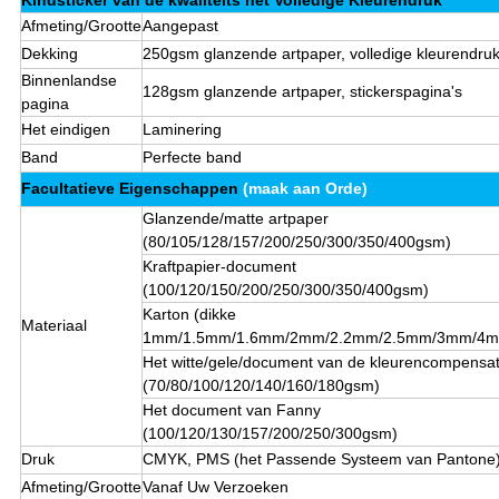
Kindsticker van de kwaliteits het Volledige Kleurendruk
Afmeting/Grootte
Aangepast
Dekking
250gsm glanzende artpaper, volledige kleurendru
Binnenlandse
128gsm glanzende artpaper
, stickerspagina's
pagina
Het eindigen
Laminering
Band
Perfecte band
Facultatieve Eigenschappen
(maak aan Orde)
Glanzende/matte artpaper
(80/105/128/157/200/250/300/350/400gsm)
Kraftpapier-document
(100/120/150/200/250/300/350/400gsm)
Karton (dikke
Materiaal
1mm/1.5mm/1.6mm/2mm/2.2mm/2.5mm/3mm/4
Het witte/gele/document van de kleurencompensat
(70/80/100/120/140/160/180gsm)
Het document van Fanny
(100/120/130/157/200/250/300gsm)
Druk
CMYK, PMS (het Passende Systeem van Pantone
Afmeting/Grootte
Vanaf Uw Verzoeken