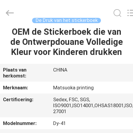
Zhejiang
matsuoka
printing
co.,LTD.
All
De Druk van het stickerboek
Rights
Reserved.
OEM de Stickerboek die van
HUIS
de Ontwerpdouane Volledige
PRODUCTEN
Kleur voor Kinderen drukken
ONGEVEER
Plaats van
CHINA
herkomst:
ONS
Merknaam:
Matsuoka printing
FABRIEKSREIS
Certificering:
Sedex, FSC, SGS,
ISO9001,ISO14001,OHSAS18001,ISO
27001
KWALITEITSCONTROLE
Modelnummer:
Dy-41