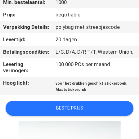
CONTACTEER
Min. bestelaantal:
1000
ONS
Prijs:
negotiable
Verpakking Details:
polybag met streepjescode
VERZOEK
Levertijd:
20 dagen
OM
Betalingscondities:
L/C, D/A, D/P, T/T, Western Union,
EEN
CITAAT
Levering
100.000 PCs per maand
vermogen:
Hoog licht:
,
SITEMAP
voor het drukken geschikt stickerboek
Maatstickerdruk
PRIVACY
BESTE PRIJS
POLICY